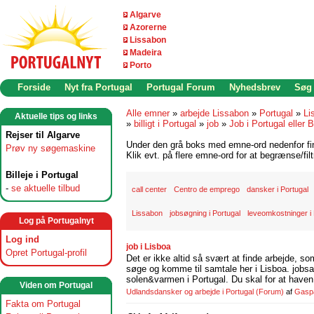
Algarve
Azorerne
Lissabon
Madeira
Porto
Forside
Nyt fra Portugal
Portugal Forum
Nyhedsbrev
Søg
Alle emner
»
arbejde Lissabon
»
Portugal
»
Li
Aktuelle tips og links
»
billigt i Portugal
»
job
»
Job i Portugal eller B
Rejser til Algarve
Under den grå boks med emne-ord nedenfor find
Prøv ny søgemaskine
Klik evt. på flere emne-ord for at begrænse/filt
Billeje i Portugal
-
se aktuelle tilbud
call center
Centro de emprego
dansker i Portugal
Lissabon
jobsøgning i Portugal
leveomkostninger i 
Log på Portugalnyt
Log ind
job i Lisboa
Opret Portugal-profil
Det er ikke altid så svært at finde arbejde, so
søge og komme til samtale her i Lisboa. jobsam
solen&varmen i Portugal. Du skal for at haven 
Viden om Portugal
Udlandsdansker og arbejde i Portugal
(Forum)
af
Gasp
Fakta om Portugal