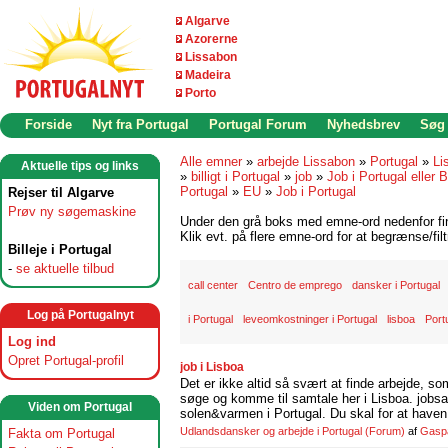
Algarve
Azorerne
Lissabon
Madeira
Porto
Forside
Nyt fra Portugal
Portugal Forum
Nyhedsbrev
Søg
Alle emner
»
arbejde Lissabon
»
Portugal
»
Li
Aktuelle tips og links
»
billigt i Portugal
»
job
»
Job i Portugal eller B
Portugal
»
EU
»
Job i Portugal
Rejser til Algarve
Prøv ny søgemaskine
Under den grå boks med emne-ord nedenfor find
Klik evt. på flere emne-ord for at begrænse/filt
Billeje i Portugal
-
se aktuelle tilbud
call center
Centro de emprego
dansker i Portugal
Log på Portugalnyt
i Portugal
leveomkostninger i Portugal
lisboa
Port
Log ind
Opret Portugal-profil
job i Lisboa
Det er ikke altid så svært at finde arbejde, so
søge og komme til samtale her i Lisboa. jobsam
Viden om Portugal
solen&varmen i Portugal. Du skal for at haven 
Udlandsdansker og arbejde i Portugal
(Forum)
af
Gasp
Fakta om Portugal