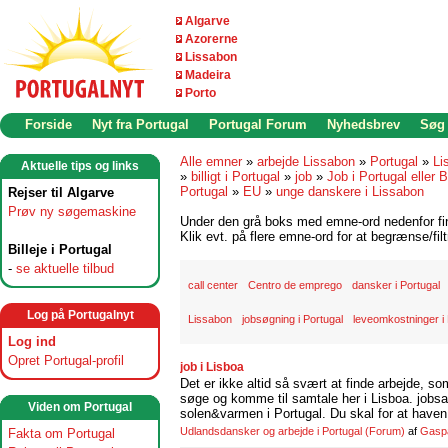
Algarve
Azorerne
Lissabon
Madeira
Porto
Forside
Nyt fra Portugal
Portugal Forum
Nyhedsbrev
Søg
Alle emner
»
arbejde Lissabon
»
Portugal
»
Li
Aktuelle tips og links
»
billigt i Portugal
»
job
»
Job i Portugal eller B
Portugal
»
EU
»
unge danskere i Lissabon
Rejser til Algarve
Prøv ny søgemaskine
Under den grå boks med emne-ord nedenfor find
Klik evt. på flere emne-ord for at begrænse/filt
Billeje i Portugal
-
se aktuelle tilbud
call center
Centro de emprego
dansker i Portugal
Log på Portugalnyt
Lissabon
jobsøgning i Portugal
leveomkostninger i 
Log ind
Opret Portugal-profil
job i Lisboa
Det er ikke altid så svært at finde arbejde, so
søge og komme til samtale her i Lisboa. jobsam
Viden om Portugal
solen&varmen i Portugal. Du skal for at haven 
Udlandsdansker og arbejde i Portugal
(Forum)
af
Gasp
Fakta om Portugal