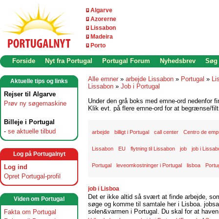
Algarve
Azorerne
Lissabon
Madeira
Porto
Forside
Nyt fra Portugal
Portugal Forum
Nyhedsbrev
Søg
Alle emner
»
arbejde Lissabon
»
Portugal
»
Li
Aktuelle tips og links
Lissabon
»
Job i Portugal
Rejser til Algarve
Under den grå boks med emne-ord nedenfor find
Prøv ny søgemaskine
Klik evt. på flere emne-ord for at begrænse/filt
Billeje i Portugal
-
se aktuelle tilbud
arbejde
billigt i Portugal
call center
Centro de emp
Lissabon
EU
flytning til Lissabon
job
job i Lissa
Log på Portugalnyt
Portugal
leveomkostninger i Portugal
lisboa
Portu
Log ind
Opret Portugal-profil
job i Lisboa
Det er ikke altid så svært at finde arbejde, so
Viden om Portugal
søge og komme til samtale her i Lisboa. jobsam
solen&varmen i Portugal. Du skal for at haven 
Fakta om Portugal