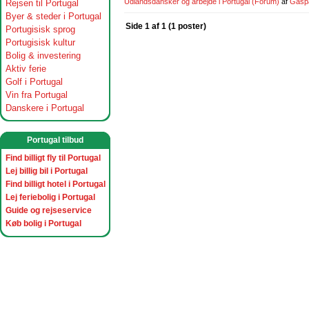
Udlandsdansker og arbejde i Portugal
(Forum)
af
Gasp
Rejsen til Portugal
Byer & steder i Portugal
Side 1 af 1 (1 poster)
Portugisisk sprog
Portugisisk kultur
Bolig & investering
Aktiv ferie
Golf i Portugal
Vin fra Portugal
Danskere i Portugal
Portugal tilbud
Find billigt fly til Portugal
Lej billig bil i Portugal
Find billigt hotel i Portugal
Lej feriebolig i Portugal
Guide og rejseservice
Køb bolig i Portugal