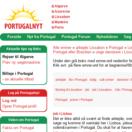
Algarve
Azorerne
Lissabon
Madeira
Porto
Forside
Nyt fra Portugal
Portugal Forum
Nyhedsbrev
Søg
Alle emner
»
arbejde Lissabon
»
Portugal
»
Li
Aktuelle tips og links
Portugal eller Brasilien
»
unge danskere i Lis
Rejser til Algarve
Under den grå boks med emne-ord nedenfor find
Prøv ny søgemaskine
Klik evt. på flere emne-ord for at begrænse/filt
Billeje i Portugal
-
se aktuelle tilbud
arbejde
Bo i Portugal
bolig
call center
dansker i 
flytning til Lissabon
job
job i Lissabon
Job i Portug
Log på Portugalnyt
Portugal
priser i Portugal
Log ind
Opret Portugal-profil
job i Lisboa
Det er ikke altid så svært at finde arbejde, so
Viden om Portugal
søge og komme til samtale her i Lisboa. jobsam
solen&varmen i Portugal. Du skal for at haven 
Fakta om Portugal