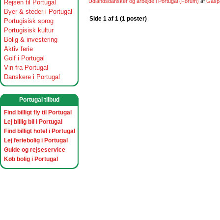
Udlandsdansker og arbejde i Portugal
(Forum)
af
Gasp
Rejsen til Portugal
Byer & steder i Portugal
Side 1 af 1 (1 poster)
Portugisisk sprog
Portugisisk kultur
Bolig & investering
Aktiv ferie
Golf i Portugal
Vin fra Portugal
Danskere i Portugal
Portugal tilbud
Find billigt fly til Portugal
Lej billig bil i Portugal
Find billigt hotel i Portugal
Lej feriebolig i Portugal
Guide og rejseservice
Køb bolig i Portugal