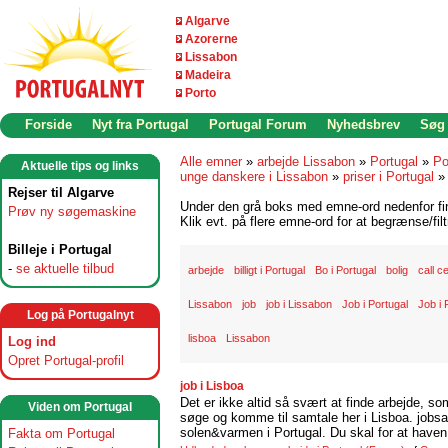
Algarve
Azorerne
Lissabon
Madeira
Porto
Forside
Nyt fra Portugal
Portugal Forum
Nyhedsbrev
Søg
Alle emner
»
arbejde Lissabon
»
Portugal
»
Po
Aktuelle tips og links
unge danskere i Lissabon
»
priser i Portugal
Rejser til Algarve
Under den grå boks med emne-ord nedenfor find
Prøv ny søgemaskine
Klik evt. på flere emne-ord for at begrænse/filt
Billeje i Portugal
-
se aktuelle tilbud
arbejde
billigt i Portugal
Bo i Portugal
bolig
call c
Lissabon
job
job i Lissabon
Job i Portugal
Job i 
Log på Portugalnyt
lisboa
Lissabon
Log ind
Opret Portugal-profil
job i Lisboa
Det er ikke altid så svært at finde arbejde, so
Viden om Portugal
søge og komme til samtale her i Lisboa. jobsam
solen&varmen i Portugal. Du skal for at haven 
Fakta om Portugal