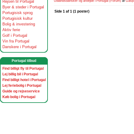
Udlandsdansker og arbejde i Portugal
(Forum)
af
Gasp
Rejsen til Portugal
Byer & steder i Portugal
Side 1 af 1 (1 poster)
Portugisisk sprog
Portugisisk kultur
Bolig & investering
Aktiv ferie
Golf i Portugal
Vin fra Portugal
Danskere i Portugal
Portugal tilbud
Find billigt fly til Portugal
Lej billig bil i Portugal
Find billigt hotel i Portugal
Lej feriebolig i Portugal
Guide og rejseservice
Køb bolig i Portugal