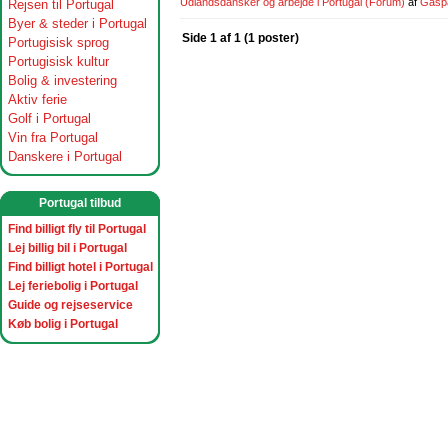
Udlandsdansker og arbejde i Portugal
(Forum)
af
Gasp
Rejsen til Portugal
Byer & steder i Portugal
Side 1 af 1 (1 poster)
Portugisisk sprog
Portugisisk kultur
Bolig & investering
Aktiv ferie
Golf i Portugal
Vin fra Portugal
Danskere i Portugal
Portugal tilbud
Find billigt fly til Portugal
Lej billig bil i Portugal
Find billigt hotel i Portugal
Lej feriebolig i Portugal
Guide og rejseservice
Køb bolig i Portugal