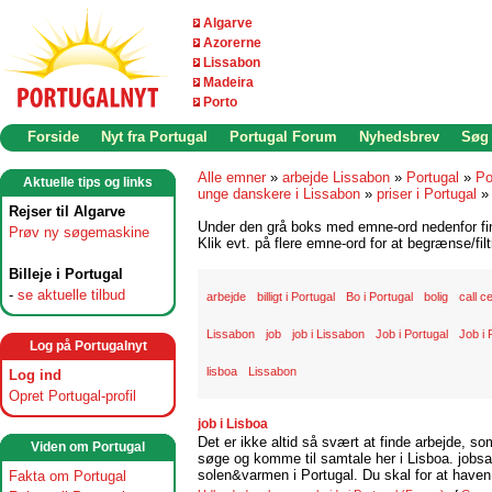
Algarve
Azorerne
Lissabon
Madeira
Porto
Forside
Nyt fra Portugal
Portugal Forum
Nyhedsbrev
Søg
Alle emner
»
arbejde Lissabon
»
Portugal
»
Po
Aktuelle tips og links
unge danskere i Lissabon
»
priser i Portugal
Rejser til Algarve
Under den grå boks med emne-ord nedenfor find
Prøv ny søgemaskine
Klik evt. på flere emne-ord for at begrænse/filt
Billeje i Portugal
-
se aktuelle tilbud
arbejde
billigt i Portugal
Bo i Portugal
bolig
call c
Lissabon
job
job i Lissabon
Job i Portugal
Job i 
Log på Portugalnyt
lisboa
Lissabon
Log ind
Opret Portugal-profil
job i Lisboa
Det er ikke altid så svært at finde arbejde, so
Viden om Portugal
søge og komme til samtale her i Lisboa. jobsam
solen&varmen i Portugal. Du skal for at haven 
Fakta om Portugal