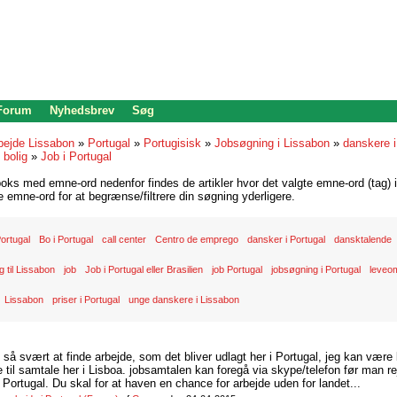
 Forum
Nyhedsbrev
Søg
bejde Lissabon
»
Portugal
»
Portugisisk
»
Jobsøgning i Lissabon
»
danskere i
»
bolig
»
Job i Portugal
oks med emne-ord nedenfor findes de artikler hvor det valgte emne-ord (tag) i
re emne-ord for at begrænse/filtrere din søgning yderligere.
 Portugal
Bo i Portugal
call center
Centro de emprego
dansker i Portugal
dansktalende
ng til Lissabon
job
Job i Portugal eller Brasilien
job Portugal
jobsøgning i Portugal
leveom
Lissabon
priser i Portugal
unge danskere i Lissabon
d så svært at finde arbejde, som det bliver udlagt her i Portugal, jeg kan være
il samtale her i Lisboa. jobsamtalen kan foregå via skype/telefon før man rej
Portugal. Du skal for at haven en chance for arbejde uden for landet...