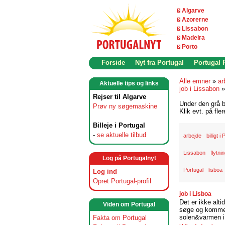
Algarve
Azorerne
Lissabon
Madeira
Porto
Forside
Nyt fra Portugal
Portugal
Alle emner
»
ar
Aktuelle tips og links
job i Lissabon
Rejser til Algarve
Under den grå b
Prøv ny søgemaskine
Klik evt. på fle
Billeje i Portugal
-
se aktuelle tilbud
arbejde
billigt i
Lissabon
flytni
Log på Portugalnyt
Portugal
lisboa
Log ind
Opret Portugal-profil
job i Lisboa
Det er ikke alti
Viden om Portugal
søge og komme t
solen&varmen i 
Fakta om Portugal