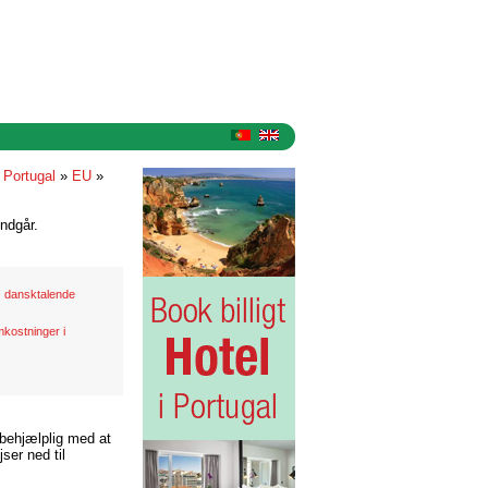
 Portugal
»
EU
»
ndgår.
dansktalende
kostninger i
 behjælplig med at
ser ned til