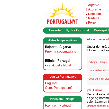
Algarve
Azorerne
Lissabon
Madeira
Porto
Forside
Nyt fra Portugal
Portugal
Alle emner
»
ar
Aktuelle tips og links
Under den grå b
Rejser til Algarve
Klik evt. på fle
Prøv ny søgemaskine
Billeje i Portugal
arbejde
billigt i
-
se aktuelle tilbud
dansktalende Li
Log på Portugalnyt
Jobsøgning i Li
Log ind
Opret Portugal-profil
job i Lisboa
Det er ikke alti
søge og komme t
Viden om Portugal
solen&varmen i 
Fakta om Portugal
Udlandsdansker og 