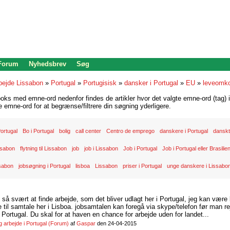
 Forum
Nyhedsbrev
Søg
bejde Lissabon
»
Portugal
»
Portugisisk
»
dansker i Portugal
»
EU
»
leveomko
oks med emne-ord nedenfor findes de artikler hvor det valgte emne-ord (tag) i
re emne-ord for at begrænse/filtrere din søgning yderligere.
 Portugal
Bo i Portugal
bolig
call center
Centro de emprego
danskere i Portugal
danskt
ssabon
flytning til Lissabon
job
job i Lissabon
Job i Portugal
Job i Portugal eller Brasilie
ssabon
jobsøgning i Portugal
lisboa
Lissabon
priser i Portugal
unge danskere i Lissabo
d så svært at finde arbejde, som det bliver udlagt her i Portugal, jeg kan være
il samtale her i Lisboa. jobsamtalen kan foregå via skype/telefon før man rej
Portugal. Du skal for at haven en chance for arbejde uden for landet...
arbejde i Portugal
(Forum)
af
Gaspar
den 24-04-2015