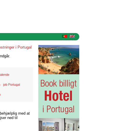
stninger i Portugal
ndgår.
alende
n
job Portugal
n
 behjælplig med at
ser ned til