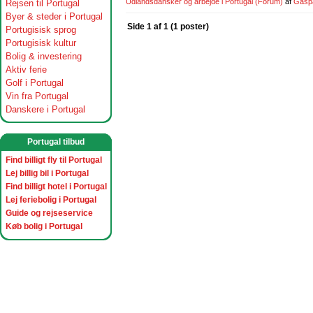
Udlandsdansker og arbejde i Portugal
(Forum)
af
Gasp
Rejsen til Portugal
Byer & steder i Portugal
Side 1 af 1 (1 poster)
Portugisisk sprog
Portugisisk kultur
Bolig & investering
Aktiv ferie
Golf i Portugal
Vin fra Portugal
Danskere i Portugal
Portugal tilbud
Find billigt fly til Portugal
Lej billig bil i Portugal
Find billigt hotel i Portugal
Lej feriebolig i Portugal
Guide og rejseservice
Køb bolig i Portugal