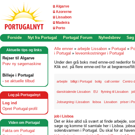
Algarve
Azorerne
Lissabon
Madeira
Porto
Forside
Nyt fra Portugal
Portugal Forum
Nyhedsbrev
Søg
Alle emner
»
arbejde Lissabon
»
Portugal
»
Po
Aktuelle tips og links
i Portugal
»
leveomkostninger i Portugal
Rejser til Algarve
Under den grå boks med emne-ord nedenfor find
Prøv ny søgemaskine
Klik evt. på flere emne-ord for at begrænse/filt
Billeje i Portugal
-
se aktuelle tilbud
arbejde
billigt i Portugal
bolig
call center
Centro 
dansktalende Lissabon
EU
flytning til Lissabon
jo
Log på Portugalnyt
Jobsøgning i Lissabon
lisboa
Lissabon
priser i P
Log ind
Opret Portugal-profil
job i Lisboa
Det er ikke altid så svært at finde arbejde, so
Viden om Portugal
søge og komme til samtale her i Lisboa. jobsam
solen&varmen i Portugal. Du skal for at haven 
Fakta om Portugal