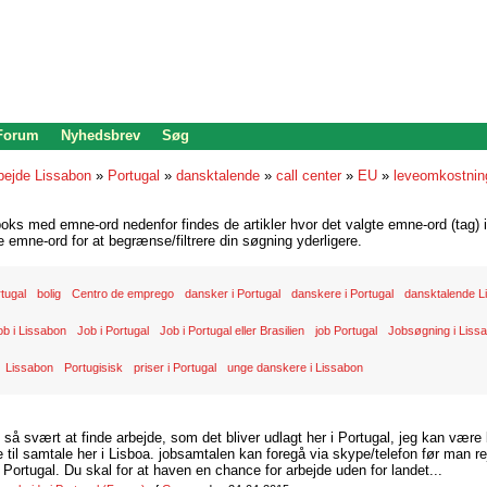
 Forum
Nyhedsbrev
Søg
bejde Lissabon
»
Portugal
»
dansktalende
»
call center
»
EU
»
leveomkostning
oks med emne-ord nedenfor findes de artikler hvor det valgte emne-ord (tag) i
re emne-ord for at begrænse/filtrere din søgning yderligere.
rtugal
bolig
Centro de emprego
dansker i Portugal
danskere i Portugal
dansktalende L
ob i Lissabon
Job i Portugal
Job i Portugal eller Brasilien
job Portugal
Jobsøgning i Liss
Lissabon
Portugisisk
priser i Portugal
unge danskere i Lissabon
d så svært at finde arbejde, som det bliver udlagt her i Portugal, jeg kan være
il samtale her i Lisboa. jobsamtalen kan foregå via skype/telefon før man rej
Portugal. Du skal for at haven en chance for arbejde uden for landet...