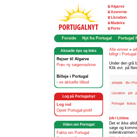
Algarve
Azorerne
Lissabon
Madeira
Porto
Forside
Nyt fra Portugal
Portugal
Alle emner
»
ar
Aktuelle tips og links
billigt i Portugal
Rejser til Algarve
Under den grå b
Prøv ny søgemaskine
Klik evt. på fle
Billeje i Portugal
-
se aktuelle tilbud
arbejde
Bo i Po
Lissabon
job
j
Log på Portugalnyt
Portugal
lisboa
Log ind
Opret Portugal-profil
job i Lisboa
Det er ikke alti
Viden om Portugal
søge og komme t
solen&varmen i 
Fakta om Portugal