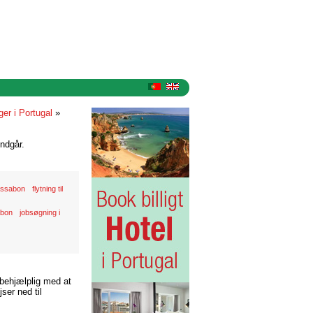
er i Portugal
»
ndgår.
issabon
flytning til
abon
jobsøgning i
 behjælplig med at
ser ned til