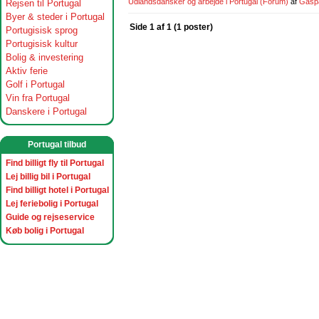
Udlandsdansker og arbejde i Portugal
(Forum)
af
Gasp
Rejsen til Portugal
Byer & steder i Portugal
Side 1 af 1 (1 poster)
Portugisisk sprog
Portugisisk kultur
Bolig & investering
Aktiv ferie
Golf i Portugal
Vin fra Portugal
Danskere i Portugal
Portugal tilbud
Find billigt fly til Portugal
Lej billig bil i Portugal
Find billigt hotel i Portugal
Lej feriebolig i Portugal
Guide og rejseservice
Køb bolig i Portugal