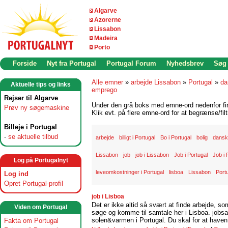
Algarve
Azorerne
Lissabon
Madeira
Porto
Forside
Nyt fra Portugal
Portugal Forum
Nyhedsbrev
Søg
Alle emner
»
arbejde Lissabon
»
Portugal
»
da
Aktuelle tips og links
emprego
Rejser til Algarve
Under den grå boks med emne-ord nedenfor find
Prøv ny søgemaskine
Klik evt. på flere emne-ord for at begrænse/filt
Billeje i Portugal
-
se aktuelle tilbud
arbejde
billigt i Portugal
Bo i Portugal
bolig
danske
Lissabon
job
job i Lissabon
Job i Portugal
Job i 
Log på Portugalnyt
leveomkostninger i Portugal
lisboa
Lissabon
Port
Log ind
Opret Portugal-profil
job i Lisboa
Det er ikke altid så svært at finde arbejde, so
Viden om Portugal
søge og komme til samtale her i Lisboa. jobsam
solen&varmen i Portugal. Du skal for at haven 
Fakta om Portugal