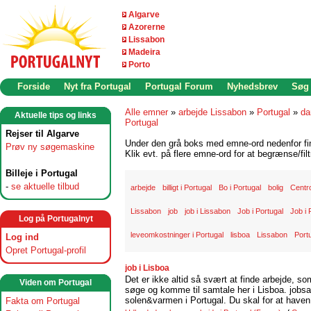
Algarve
Azorerne
Lissabon
Madeira
Porto
Forside
Nyt fra Portugal
Portugal Forum
Nyhedsbrev
Søg
Alle emner
»
arbejde Lissabon
»
Portugal
»
da
Aktuelle tips og links
Portugal
Rejser til Algarve
Under den grå boks med emne-ord nedenfor find
Prøv ny søgemaskine
Klik evt. på flere emne-ord for at begrænse/filt
Billeje i Portugal
-
se aktuelle tilbud
arbejde
billigt i Portugal
Bo i Portugal
bolig
Centr
Lissabon
job
job i Lissabon
Job i Portugal
Job i 
Log på Portugalnyt
leveomkostninger i Portugal
lisboa
Lissabon
Port
Log ind
Opret Portugal-profil
job i Lisboa
Det er ikke altid så svært at finde arbejde, so
Viden om Portugal
søge og komme til samtale her i Lisboa. jobsam
solen&varmen i Portugal. Du skal for at haven 
Fakta om Portugal