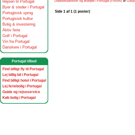
Udlandsdansker og arbejde i Portugal
(Forum)
af
Gasp
Rejsen til Portugal
Byer & steder i Portugal
Side 1 af 1 (1 poster)
Portugisisk sprog
Portugisisk kultur
Bolig & investering
Aktiv ferie
Golf i Portugal
Vin fra Portugal
Danskere i Portugal
Portugal tilbud
Find billigt fly til Portugal
Lej billig bil i Portugal
Find billigt hotel i Portugal
Lej feriebolig i Portugal
Guide og rejseservice
Køb bolig i Portugal