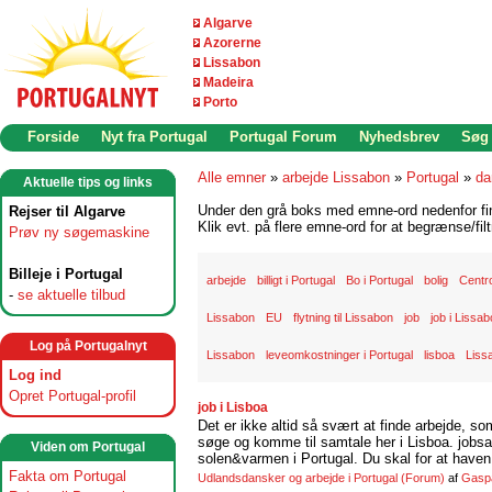
Algarve
Azorerne
Lissabon
Madeira
Porto
Forside
Nyt fra Portugal
Portugal Forum
Nyhedsbrev
Søg
Alle emner
»
arbejde Lissabon
»
Portugal
»
da
Aktuelle tips og links
Under den grå boks med emne-ord nedenfor find
Rejser til Algarve
Klik evt. på flere emne-ord for at begrænse/filt
Prøv ny søgemaskine
Billeje i Portugal
arbejde
billigt i Portugal
Bo i Portugal
bolig
Centr
-
se aktuelle tilbud
Lissabon
EU
flytning til Lissabon
job
job i Lissa
Log på Portugalnyt
Lissabon
leveomkostninger i Portugal
lisboa
Liss
Log ind
Opret Portugal-profil
job i Lisboa
Det er ikke altid så svært at finde arbejde, so
søge og komme til samtale her i Lisboa. jobsam
Viden om Portugal
solen&varmen i Portugal. Du skal for at haven 
Fakta om Portugal
Udlandsdansker og arbejde i Portugal
(Forum)
af
Gasp