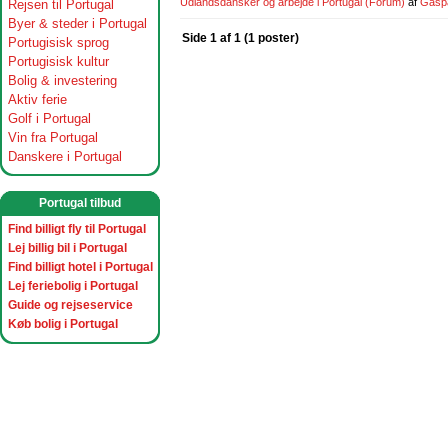
Udlandsdansker og arbejde i Portugal
(Forum)
af
Gasp
Rejsen til Portugal
Byer & steder i Portugal
Side 1 af 1 (1 poster)
Portugisisk sprog
Portugisisk kultur
Bolig & investering
Aktiv ferie
Golf i Portugal
Vin fra Portugal
Danskere i Portugal
Portugal tilbud
Find billigt fly til Portugal
Lej billig bil i Portugal
Find billigt hotel i Portugal
Lej feriebolig i Portugal
Guide og rejseservice
Køb bolig i Portugal