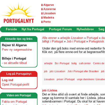
Algarve
Azorerne
Lissabon
Madeira
Porto
Forside
Nyt fra Portugal
Portugal Forum
Nyhedsbrev
Søg
Alle emner
»
arbejde Lissabon
»
Portugal
»
da
Aktuelle tips og links
billigt i Portugal
»
Job i Portugal
»
Portugisisk
Rejser til Algarve
Under den grå boks med emne-ord nedenfor find
Prøv ny søgemaskine
Klik evt. på flere emne-ord for at begrænse/filt
Billeje i Portugal
-
se aktuelle tilbud
arbejde
Bo i Portugal
bolig
call center
Centro de
job
job i Lissabon
Job i Portugal eller Brasilien
job
Log på Portugalnyt
Lissabon
priser i Portugal
unge danskere i Lissabo
Log ind
Opret Portugal-profil
job i Lisboa
Det er ikke altid så svært at finde arbejde, so
Viden om Portugal
søge og komme til samtale her i Lisboa. jobsam
solen&varmen i Portugal. Du skal for at haven 
Fakta om Portugal