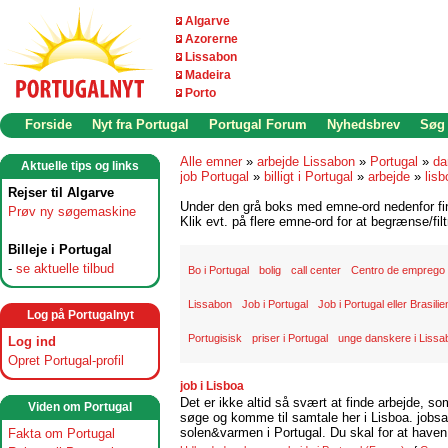
Algarve
Azorerne
Lissabon
Madeira
Porto
Forside
Nyt fra Portugal
Portugal Forum
Nyhedsbrev
Søg
Alle emner
»
arbejde Lissabon
»
Portugal
»
da
Aktuelle tips og links
job Portugal
»
billigt i Portugal
»
arbejde
»
lisb
Rejser til Algarve
Under den grå boks med emne-ord nedenfor find
Prøv ny søgemaskine
Klik evt. på flere emne-ord for at begrænse/filt
Billeje i Portugal
-
se aktuelle tilbud
Bo i Portugal
bolig
call center
Centro de emprego
Lissabon
Job i Portugal
Job i Portugal eller Brasilie
Log på Portugalnyt
Portugisisk
priser i Portugal
unge danskere i Lissa
Log ind
Opret Portugal-profil
job i Lisboa
Det er ikke altid så svært at finde arbejde, so
Viden om Portugal
søge og komme til samtale her i Lisboa. jobsam
solen&varmen i Portugal. Du skal for at haven 
Fakta om Portugal