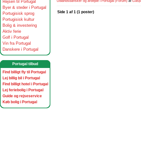
Udlandsdansker og arbejde i Portugal
(Forum)
af
Gasp
Rejsen til Portugal
Byer & steder i Portugal
Side 1 af 1 (1 poster)
Portugisisk sprog
Portugisisk kultur
Bolig & investering
Aktiv ferie
Golf i Portugal
Vin fra Portugal
Danskere i Portugal
Portugal tilbud
Find billigt fly til Portugal
Lej billig bil i Portugal
Find billigt hotel i Portugal
Lej feriebolig i Portugal
Guide og rejseservice
Køb bolig i Portugal