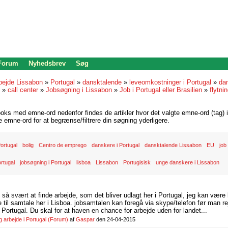
 Forum
Nyhedsbrev
Søg
bejde Lissabon
»
Portugal
»
dansktalende
»
leveomkostninger i Portugal
»
dan
»
call center
»
Jobsøgning i Lissabon
»
Job i Portugal eller Brasilien
»
flytni
oks med emne-ord nedenfor findes de artikler hvor det valgte emne-ord (tag) i
re emne-ord for at begrænse/filtrere din søgning yderligere.
 Portugal
bolig
Centro de emprego
danskere i Portugal
dansktalende Lissabon
EU
job
ortugal
jobsøgning i Portugal
lisboa
Lissabon
Portugisisk
unge danskere i Lissabon
d så svært at finde arbejde, som det bliver udlagt her i Portugal, jeg kan være
il samtale her i Lisboa. jobsamtalen kan foregå via skype/telefon før man rej
Portugal. Du skal for at haven en chance for arbejde uden for landet...
arbejde i Portugal
(Forum)
af
Gaspar
den 24-04-2015