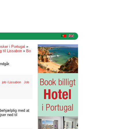
sker i Portugal
»
ng til Lissabon
»
Bo
ndgår.
job i Lissabon
Job
 behjælplig med at
ser ned til