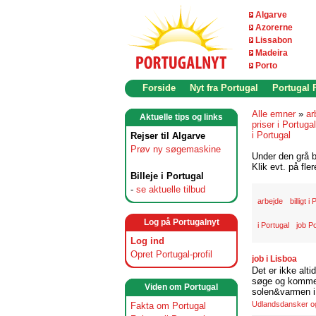
Algarve
Azorerne
Lissabon
Madeira
Porto
Forside
Nyt fra Portugal
Portugal
Alle emner
»
ar
Aktuelle tips og links
priser i Portugal
i Portugal
Rejser til Algarve
Prøv ny søgemaskine
Under den grå b
Klik evt. på fle
Billeje i Portugal
-
se aktuelle tilbud
arbejde
billigt i
Log på Portugalnyt
i Portugal
job P
Log ind
Opret Portugal-profil
job i Lisboa
Det er ikke alti
søge og komme t
Viden om Portugal
solen&varmen i 
Udlandsdansker og 
Fakta om Portugal