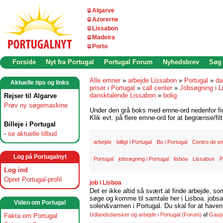
Algarve
Azorerne
Lissabon
Madeira
Porto
Forside
Nyt fra Portugal
Portugal Forum
Nyhedsbrev
Søg
Alle emner
»
arbejde Lissabon
»
Portugal
»
da
Aktuelle tips og links
priser i Portugal
»
call center
»
Jobsøgning i L
dansktalende Lissabon
»
bolig
Rejser til Algarve
Prøv ny søgemaskine
Under den grå boks med emne-ord nedenfor find
Klik evt. på flere emne-ord for at begrænse/filt
Billeje i Portugal
-
se aktuelle tilbud
arbejde
billigt i Portugal
Bo i Portugal
Centro de e
Log på Portugalnyt
Portugal
jobsøgning i Portugal
lisboa
Lissabon
P
Log ind
Opret Portugal-profil
job i Lisboa
Det er ikke altid så svært at finde arbejde, so
søge og komme til samtale her i Lisboa. jobsam
Viden om Portugal
solen&varmen i Portugal. Du skal for at haven 
Udlandsdansker og arbejde i Portugal
(Forum)
af
Gasp
Fakta om Portugal