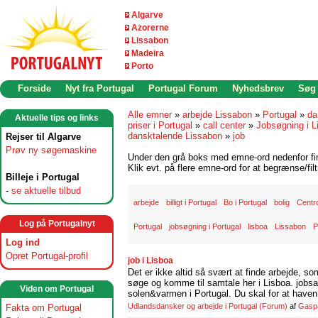
Algarve
Azorerne
Lissabon
Madeira
Porto
Forside
Nyt fra Portugal
Portugal Forum
Nyhedsbrev
Søg
Alle emner
»
arbejde Lissabon
»
Portugal
»
da
Aktuelle tips og links
priser i Portugal
»
call center
»
Jobsøgning i L
dansktalende Lissabon
»
job
Rejser til Algarve
Prøv ny søgemaskine
Under den grå boks med emne-ord nedenfor find
Klik evt. på flere emne-ord for at begrænse/filt
Billeje i Portugal
-
se aktuelle tilbud
arbejde
billigt i Portugal
Bo i Portugal
bolig
Centr
Log på Portugalnyt
Portugal
jobsøgning i Portugal
lisboa
Lissabon
P
Log ind
Opret Portugal-profil
job i Lisboa
Det er ikke altid så svært at finde arbejde, so
søge og komme til samtale her i Lisboa. jobsam
Viden om Portugal
solen&varmen i Portugal. Du skal for at haven 
Udlandsdansker og arbejde i Portugal
(Forum)
af
Gasp
Fakta om Portugal