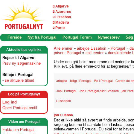
Algarve
Azorerne
Lissabon
Madeira
Porto
Forside
Nyt fra Portugal
Portugal Forum
Nyhedsbrev
Søg
Alle emner
»
arbejde Lissabon
»
Portugal
»
da
Aktuelle tips og links
priser i Portugal
»
call center
»
dansktalende 
Rejser til Algarve
Under den grå boks med emne-ord nedenfor find
Prøv ny søgemaskine
Klik evt. på flere emne-ord for at begrænse/filt
Billeje i Portugal
-
se aktuelle tilbud
arbejde
billigt i Portugal
Bo i Portugal
Centro de e
Job i Portugal
Job i Portugal eller Brasilien
job Port
Log på Portugalnyt
i Lissabon
Log ind
Opret Portugal-profil
job i Lisboa
Det er ikke altid så svært at finde arbejde, so
Viden om Portugal
søge og komme til samtale her i Lisboa. jobsam
solen&varmen i Portugal. Du skal for at haven 
Fakta om Portugal