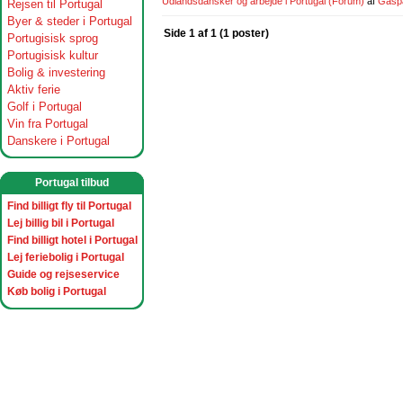
Udlandsdansker og arbejde i Portugal
(Forum)
af
Gasp
Rejsen til Portugal
Byer & steder i Portugal
Side 1 af 1 (1 poster)
Portugisisk sprog
Portugisisk kultur
Bolig & investering
Aktiv ferie
Golf i Portugal
Vin fra Portugal
Danskere i Portugal
Portugal tilbud
Find billigt fly til Portugal
Lej billig bil i Portugal
Find billigt hotel i Portugal
Lej feriebolig i Portugal
Guide og rejseservice
Køb bolig i Portugal