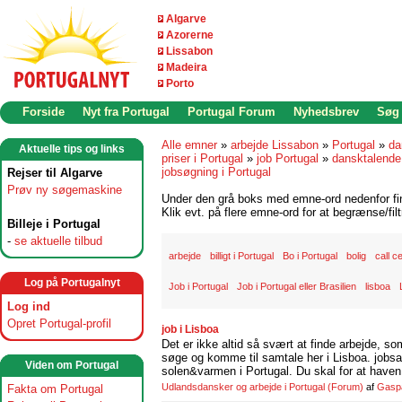
Algarve
Azorerne
Lissabon
Madeira
Porto
Forside
Nyt fra Portugal
Portugal Forum
Nyhedsbrev
Søg
Alle emner
»
arbejde Lissabon
»
Portugal
»
da
Aktuelle tips og links
priser i Portugal
»
job Portugal
»
dansktalende
jobsøgning i Portugal
Rejser til Algarve
Prøv ny søgemaskine
Under den grå boks med emne-ord nedenfor find
Klik evt. på flere emne-ord for at begrænse/filt
Billeje i Portugal
-
se aktuelle tilbud
arbejde
billigt i Portugal
Bo i Portugal
bolig
call c
Log på Portugalnyt
Job i Portugal
Job i Portugal eller Brasilien
lisboa
Log ind
Opret Portugal-profil
job i Lisboa
Det er ikke altid så svært at finde arbejde, so
søge og komme til samtale her i Lisboa. jobsam
Viden om Portugal
solen&varmen i Portugal. Du skal for at haven 
Udlandsdansker og arbejde i Portugal
(Forum)
af
Gasp
Fakta om Portugal