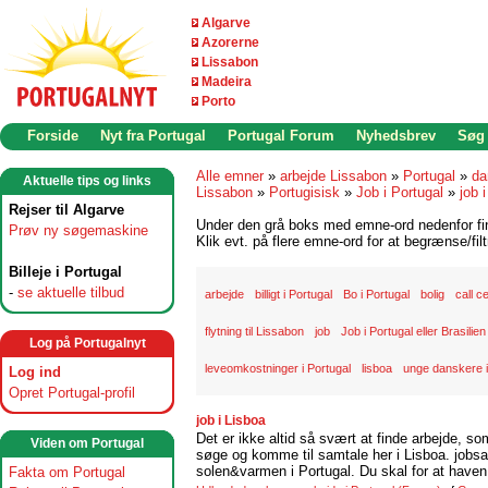
Algarve
Azorerne
Lissabon
Madeira
Porto
Forside
Nyt fra Portugal
Portugal Forum
Nyhedsbrev
Søg
Alle emner
»
arbejde Lissabon
»
Portugal
»
da
Aktuelle tips og links
Lissabon
»
Portugisisk
»
Job i Portugal
»
job 
Rejser til Algarve
Under den grå boks med emne-ord nedenfor find
Prøv ny søgemaskine
Klik evt. på flere emne-ord for at begrænse/filt
Billeje i Portugal
-
se aktuelle tilbud
arbejde
billigt i Portugal
Bo i Portugal
bolig
call c
flytning til Lissabon
job
Job i Portugal eller Brasilien
Log på Portugalnyt
leveomkostninger i Portugal
lisboa
unge danskere 
Log ind
Opret Portugal-profil
job i Lisboa
Det er ikke altid så svært at finde arbejde, so
Viden om Portugal
søge og komme til samtale her i Lisboa. jobsam
solen&varmen i Portugal. Du skal for at haven 
Fakta om Portugal