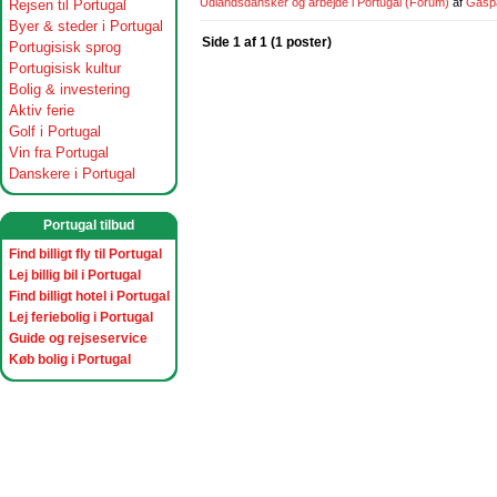
Udlandsdansker og arbejde i Portugal
(Forum)
af
Gasp
Rejsen til Portugal
Byer & steder i Portugal
Side 1 af 1 (1 poster)
Portugisisk sprog
Portugisisk kultur
Bolig & investering
Aktiv ferie
Golf i Portugal
Vin fra Portugal
Danskere i Portugal
Portugal tilbud
Find billigt fly til Portugal
Lej billig bil i Portugal
Find billigt hotel i Portugal
Lej feriebolig i Portugal
Guide og rejseservice
Køb bolig i Portugal