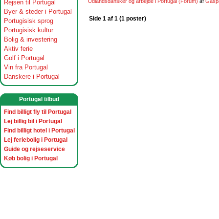
Udlandsdansker og arbejde i Portugal
(Forum)
af
Gasp
Rejsen til Portugal
Byer & steder i Portugal
Side 1 af 1 (1 poster)
Portugisisk sprog
Portugisisk kultur
Bolig & investering
Aktiv ferie
Golf i Portugal
Vin fra Portugal
Danskere i Portugal
Portugal tilbud
Find billigt fly til Portugal
Lej billig bil i Portugal
Find billigt hotel i Portugal
Lej feriebolig i Portugal
Guide og rejseservice
Køb bolig i Portugal