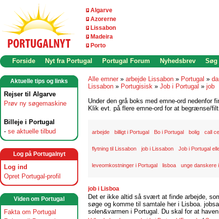
Algarve
Azorerne
Lissabon
Madeira
Porto
Forside
Nyt fra Portugal
Portugal Forum
Nyhedsbrev
Søg
Alle emner
»
arbejde Lissabon
»
Portugal
»
da
Aktuelle tips og links
Lissabon
»
Portugisisk
»
Job i Portugal
»
job
Rejser til Algarve
Under den grå boks med emne-ord nedenfor find
Prøv ny søgemaskine
Klik evt. på flere emne-ord for at begrænse/filt
Billeje i Portugal
-
se aktuelle tilbud
arbejde
billigt i Portugal
Bo i Portugal
bolig
call c
flytning til Lissabon
job i Lissabon
Job i Portugal ell
Log på Portugalnyt
leveomkostninger i Portugal
lisboa
unge danskere 
Log ind
Opret Portugal-profil
job i Lisboa
Det er ikke altid så svært at finde arbejde, so
Viden om Portugal
søge og komme til samtale her i Lisboa. jobsam
solen&varmen i Portugal. Du skal for at haven 
Fakta om Portugal