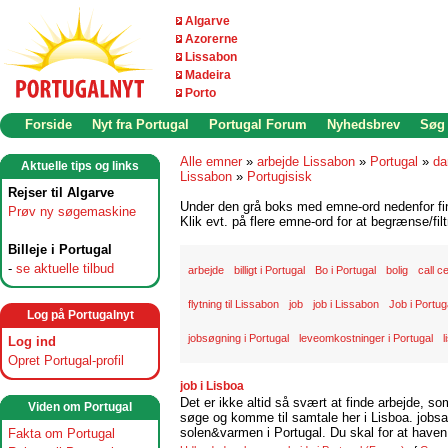
Algarve
Azorerne
Lissabon
Madeira
Porto
Forside
Nyt fra Portugal
Portugal Forum
Nyhedsbrev
Søg
Alle emner
»
arbejde Lissabon
»
Portugal
»
da
Aktuelle tips og links
Lissabon
»
Portugisisk
Rejser til Algarve
Under den grå boks med emne-ord nedenfor find
Prøv ny søgemaskine
Klik evt. på flere emne-ord for at begrænse/filt
Billeje i Portugal
-
se aktuelle tilbud
arbejde
billigt i Portugal
Bo i Portugal
bolig
call c
flytning til Lissabon
job
job i Lissabon
Job i Portug
Log på Portugalnyt
jobsøgning i Portugal
leveomkostninger i Portugal
l
Log ind
Opret Portugal-profil
job i Lisboa
Det er ikke altid så svært at finde arbejde, so
Viden om Portugal
søge og komme til samtale her i Lisboa. jobsam
solen&varmen i Portugal. Du skal for at haven 
Fakta om Portugal