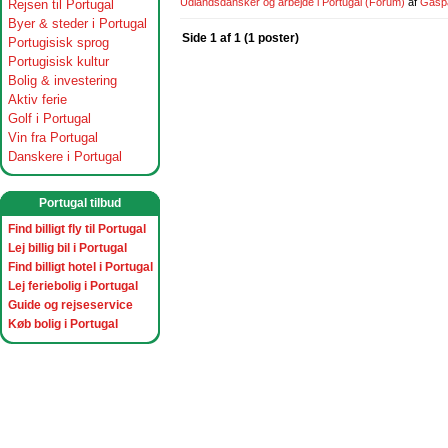
Udlandsdansker og arbejde i Portugal
(Forum)
af
Gasp
Rejsen til Portugal
Byer & steder i Portugal
Side 1 af 1 (1 poster)
Portugisisk sprog
Portugisisk kultur
Bolig & investering
Aktiv ferie
Golf i Portugal
Vin fra Portugal
Danskere i Portugal
Portugal tilbud
Find billigt fly til Portugal
Lej billig bil i Portugal
Find billigt hotel i Portugal
Lej feriebolig i Portugal
Guide og rejseservice
Køb bolig i Portugal