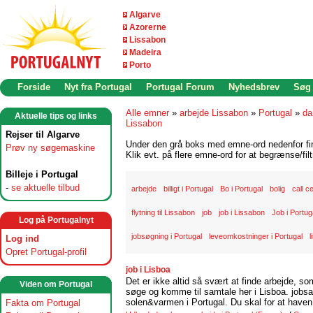
Algarve
Azorerne
Lissabon
Madeira
Porto
Forside
Nyt fra Portugal
Portugal Forum
Nyhedsbrev
Søg
Alle emner
»
arbejde Lissabon
»
Portugal
»
da
Aktuelle tips og links
Lissabon
Rejser til Algarve
Under den grå boks med emne-ord nedenfor find
Prøv ny søgemaskine
Klik evt. på flere emne-ord for at begrænse/filt
Billeje i Portugal
-
se aktuelle tilbud
arbejde
billigt i Portugal
Bo i Portugal
bolig
call c
flytning til Lissabon
job
job i Lissabon
Job i Portug
Log på Portugalnyt
jobsøgning i Portugal
leveomkostninger i Portugal
l
Log ind
Opret Portugal-profil
job i Lisboa
Det er ikke altid så svært at finde arbejde, so
Viden om Portugal
søge og komme til samtale her i Lisboa. jobsam
solen&varmen i Portugal. Du skal for at haven 
Fakta om Portugal