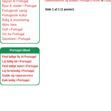
Udlandsdansker og arbejde i Portugal
(Forum)
af
Gasp
Rejsen til Portugal
Byer & steder i Portugal
Side 1 af 1 (1 poster)
Portugisisk sprog
Portugisisk kultur
Bolig & investering
Aktiv ferie
Golf i Portugal
Vin fra Portugal
Danskere i Portugal
Portugal tilbud
Find billigt fly til Portugal
Lej billig bil i Portugal
Find billigt hotel i Portugal
Lej feriebolig i Portugal
Guide og rejseservice
Køb bolig i Portugal