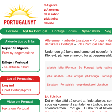
Algarve
Azorerne
Lissabon
Madeira
Porto
Forside
Nyt fra Portugal
Portugal Forum
Nyhedsbrev
Søg
Alle emner
»
arbejde Lissabon
»
Portugal
»
da
Aktuelle tips og links
danskere i Portugal
»
Job i Portugal eller Brasi
Rejser til Algarve
Under den grå boks med emne-ord nedenfor find
Prøv ny søgemaskine
Klik evt. på flere emne-ord for at begrænse/filt
Billeje i Portugal
-
se aktuelle tilbud
arbejde
billigt i Portugal
Bo i Portugal
bolig
call c
job i Lissabon
Job i Portugal
job Portugal
Jobsøgn
Log på Portugalnyt
Lissabon
Portugisisk
unge danskere i Lissabon
Log ind
Opret Portugal-profil
job i Lisboa
Det er ikke altid så svært at finde arbejde, so
Viden om Portugal
søge og komme til samtale her i Lisboa. jobsam
solen&varmen i Portugal. Du skal for at haven 
Fakta om Portugal