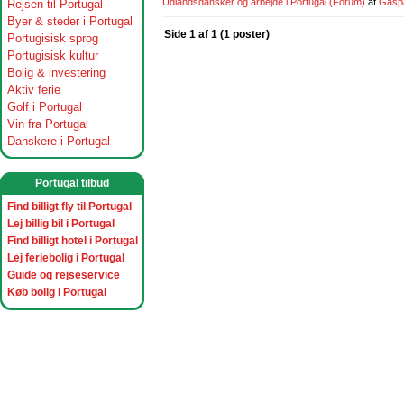
Udlandsdansker og arbejde i Portugal
(Forum)
af
Gasp
Rejsen til Portugal
Byer & steder i Portugal
Side 1 af 1 (1 poster)
Portugisisk sprog
Portugisisk kultur
Bolig & investering
Aktiv ferie
Golf i Portugal
Vin fra Portugal
Danskere i Portugal
Portugal tilbud
Find billigt fly til Portugal
Lej billig bil i Portugal
Find billigt hotel i Portugal
Lej feriebolig i Portugal
Guide og rejseservice
Køb bolig i Portugal