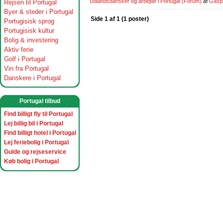
Udlandsdansker og arbejde i Portugal
(Forum)
af
Gasp
Rejsen til Portugal
Byer & steder i Portugal
Side 1 af 1 (1 poster)
Portugisisk sprog
Portugisisk kultur
Bolig & investering
Aktiv ferie
Golf i Portugal
Vin fra Portugal
Danskere i Portugal
Portugal tilbud
Find billigt fly til Portugal
Lej billig bil i Portugal
Find billigt hotel i Portugal
Lej feriebolig i Portugal
Guide og rejseservice
Køb bolig i Portugal