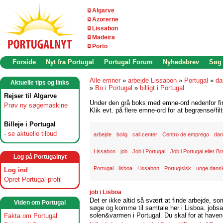
Algarve
Azorerne
Lissabon
Madeira
Porto
Forside
Nyt fra Portugal
Portugal Forum
Nyhedsbrev
Søg
Alle emner
»
arbejde Lissabon
»
Portugal
»
da
Aktuelle tips og links
»
Bo i Portugal
»
billigt i Portugal
Rejser til Algarve
Under den grå boks med emne-ord nedenfor find
Prøv ny søgemaskine
Klik evt. på flere emne-ord for at begrænse/filt
Billeje i Portugal
-
se aktuelle tilbud
arbejde
bolig
call center
Centro de emprego
dan
Lissabon
job
Job i Portugal
Job i Portugal eller Br
Log på Portugalnyt
Portugal
lisboa
Lissabon
Portugisisk
unge dansk
Log ind
Opret Portugal-profil
job i Lisboa
Det er ikke altid så svært at finde arbejde, so
Viden om Portugal
søge og komme til samtale her i Lisboa. jobsam
solen&varmen i Portugal. Du skal for at haven 
Fakta om Portugal