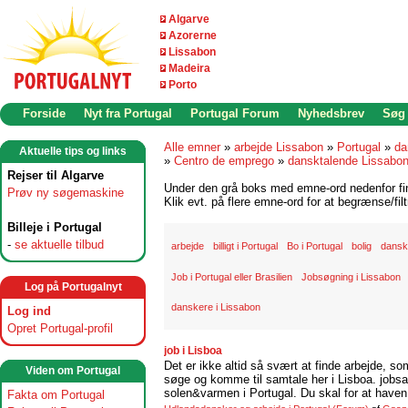
Algarve
Azorerne
Lissabon
Madeira
Porto
Forside
Nyt fra Portugal
Portugal Forum
Nyhedsbrev
Søg
Alle emner
»
arbejde Lissabon
»
Portugal
»
da
Aktuelle tips og links
»
Centro de emprego
»
dansktalende Lissabo
Rejser til Algarve
Under den grå boks med emne-ord nedenfor find
Prøv ny søgemaskine
Klik evt. på flere emne-ord for at begrænse/filt
Billeje i Portugal
-
se aktuelle tilbud
arbejde
billigt i Portugal
Bo i Portugal
bolig
danske
Job i Portugal eller Brasilien
Jobsøgning i Lissabon
Log på Portugalnyt
danskere i Lissabon
Log ind
Opret Portugal-profil
job i Lisboa
Det er ikke altid så svært at finde arbejde, so
Viden om Portugal
søge og komme til samtale her i Lisboa. jobsam
solen&varmen i Portugal. Du skal for at haven 
Fakta om Portugal