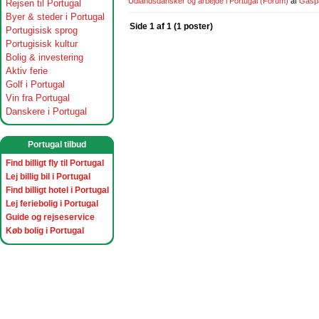
Udlandsdansker og arbejde i Portugal
(Forum)
af
Gasp
Rejsen til Portugal
Byer & steder i Portugal
Side 1 af 1 (1 poster)
Portugisisk sprog
Portugisisk kultur
Bolig & investering
Aktiv ferie
Golf i Portugal
Vin fra Portugal
Danskere i Portugal
Portugal tilbud
Find billigt fly til Portugal
Lej billig bil i Portugal
Find billigt hotel i Portugal
Lej feriebolig i Portugal
Guide og rejseservice
Køb bolig i Portugal