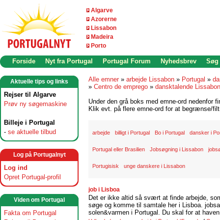
Algarve
Azorerne
Lissabon
Madeira
Porto
Forside
Nyt fra Portugal
Portugal Forum
Nyhedsbrev
Søg
Alle emner
»
arbejde Lissabon
»
Portugal
»
da
Aktuelle tips og links
»
Centro de emprego
»
dansktalende Lissabo
Rejser til Algarve
Under den grå boks med emne-ord nedenfor find
Prøv ny søgemaskine
Klik evt. på flere emne-ord for at begrænse/filt
Billeje i Portugal
-
se aktuelle tilbud
arbejde
billigt i Portugal
Bo i Portugal
dansker i Po
Portugal eller Brasilien
Jobsøgning i Lissabon
jobs
Log på Portugalnyt
Portugisisk
unge danskere i Lissabon
Log ind
Opret Portugal-profil
job i Lisboa
Det er ikke altid så svært at finde arbejde, so
Viden om Portugal
søge og komme til samtale her i Lisboa. jobsam
solen&varmen i Portugal. Du skal for at haven 
Fakta om Portugal