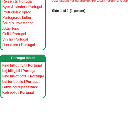
Udlandsdansker og arbejde i Portugal
(Forum)
af
Gasp
Rejsen til Portugal
Byer & steder i Portugal
Side 1 af 1 (1 poster)
Portugisisk sprog
Portugisisk kultur
Bolig & investering
Aktiv ferie
Golf i Portugal
Vin fra Portugal
Danskere i Portugal
Portugal tilbud
Find billigt fly til Portugal
Lej billig bil i Portugal
Find billigt hotel i Portugal
Lej feriebolig i Portugal
Guide og rejseservice
Køb bolig i Portugal