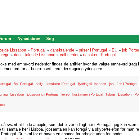
 Forum
Nyhedsbrev
Søg
bejde Lissabon
»
Portugal
»
dansktalende
»
priser i Portugal
»
EU
»
job Portu
prego
»
dansktalende Lissabon
»
call center
»
dansker i Portugal
oks med emne-ord nedenfor findes de artikler hvor det valgte emne-ord (tag) i
re emne-ord for at begrænse/filtrere din søgning yderligere.
 Portugal
Bo i Portugal
bolig
danskere i Portugal
flytning til Lissabon
job
Job i Portugal
ning i Lissabon
jobsøgning i Portugal
leveomkostninger i Portugal
lisboa
Lissabon
Po
bon
d så svært at finde arbejde, som det bliver udlagt her i Portugal, jeg kan være
il samtale her i Lisboa. jobsamtalen kan foregå via skype/telefon før man rej
Portugal. Du skal for at haven en chance for arbejde uden for landet...