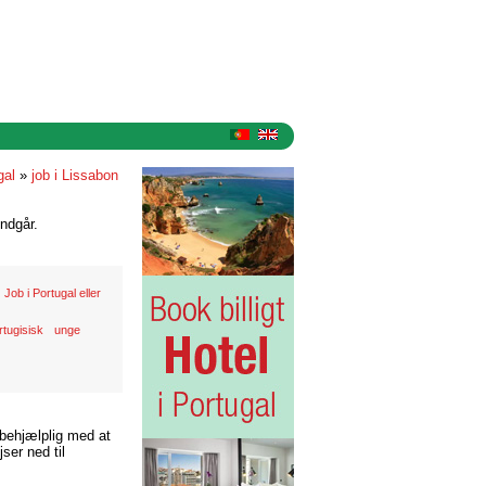
gal
»
job i Lissabon
ndgår.
Job i Portugal eller
rtugisisk
unge
 behjælplig med at
ser ned til