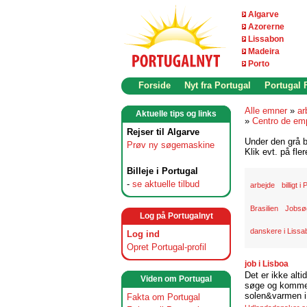
Algarve
Azorerne
Lissabon
Madeira
Porto
Forside
Nyt fra Portugal
Portugal
Alle emner
»
ar
Aktuelle tips og links
»
Centro de em
Rejser til Algarve
Under den grå b
Prøv ny søgemaskine
Klik evt. på fle
Billeje i Portugal
-
se aktuelle tilbud
arbejde
billigt i
Brasilien
Jobsøg
Log på Portugalnyt
danskere i Lissa
Log ind
Opret Portugal-profil
job i Lisboa
Det er ikke alti
Viden om Portugal
søge og komme t
solen&varmen i 
Fakta om Portugal