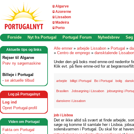
Algarve
Azorerne
Lissabon
Madeira
Porto
Forside
Nyt fra Portugal
Portugal Forum
Nyhedsbrev
Søg
Alle emner
»
arbejde Lissabon
»
Portugal
»
da
Aktuelle tips og links
»
Centro de emprego
»
dansktalende Lissabo
Rejser til Algarve
Under den grå boks med emne-ord nedenfor find
Prøv ny søgemaskine
Klik evt. på flere emne-ord for at begrænse/filt
Billeje i Portugal
-
se aktuelle tilbud
arbejde
billigt i Portugal
Bo i Portugal
bolig
danske
Brasilien
Jobsøgning i Lissabon
jobsøgning i Portu
Log på Portugalnyt
danskere i Lissabon
Log ind
Opret Portugal-profil
job i Lisboa
Det er ikke altid så svært at finde arbejde, so
Viden om Portugal
søge og komme til samtale her i Lisboa. jobsam
solen&varmen i Portugal. Du skal for at haven 
Fakta om Portugal