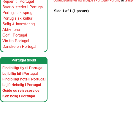
Udlandsdansker og arbejde i Portugal
(Forum)
af
Gasp
Rejsen til Portugal
Byer & steder i Portugal
Side 1 af 1 (1 poster)
Portugisisk sprog
Portugisisk kultur
Bolig & investering
Aktiv ferie
Golf i Portugal
Vin fra Portugal
Danskere i Portugal
Portugal tilbud
Find billigt fly til Portugal
Lej billig bil i Portugal
Find billigt hotel i Portugal
Lej feriebolig i Portugal
Guide og rejseservice
Køb bolig i Portugal