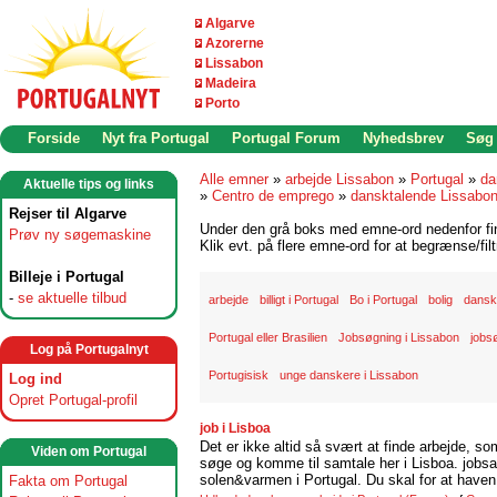
Algarve
Azorerne
Lissabon
Madeira
Porto
Forside
Nyt fra Portugal
Portugal Forum
Nyhedsbrev
Søg
Alle emner
»
arbejde Lissabon
»
Portugal
»
da
Aktuelle tips og links
»
Centro de emprego
»
dansktalende Lissabo
Rejser til Algarve
Under den grå boks med emne-ord nedenfor find
Prøv ny søgemaskine
Klik evt. på flere emne-ord for at begrænse/filt
Billeje i Portugal
-
se aktuelle tilbud
arbejde
billigt i Portugal
Bo i Portugal
bolig
danske
Portugal eller Brasilien
Jobsøgning i Lissabon
jobs
Log på Portugalnyt
Portugisisk
unge danskere i Lissabon
Log ind
Opret Portugal-profil
job i Lisboa
Det er ikke altid så svært at finde arbejde, so
Viden om Portugal
søge og komme til samtale her i Lisboa. jobsam
solen&varmen i Portugal. Du skal for at haven 
Fakta om Portugal