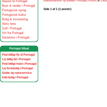
Udlandsdansker og arbejde i Portugal
(Forum)
af
Gasp
Rejsen til Portugal
Byer & steder i Portugal
Side 1 af 1 (1 poster)
Portugisisk sprog
Portugisisk kultur
Bolig & investering
Aktiv ferie
Golf i Portugal
Vin fra Portugal
Danskere i Portugal
Portugal tilbud
Find billigt fly til Portugal
Lej billig bil i Portugal
Find billigt hotel i Portugal
Lej feriebolig i Portugal
Guide og rejseservice
Køb bolig i Portugal