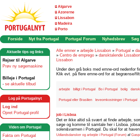
Algarve
Azorerne
Lissabon
Madeira
Porto
Forside
Nyt fra Portugal
Portugal Forum
Nyhedsbrev
Søg
Alle emner
»
arbejde Lissabon
»
Portugal
»
da
Aktuelle tips og links
»
Centro de emprego
»
dansktalende Lissabo
Lissabon
Rejser til Algarve
Prøv ny søgemaskine
Under den grå boks med emne-ord nedenfor find
Klik evt. på flere emne-ord for at begrænse/filt
Billeje i Portugal
-
se aktuelle tilbud
arbejde
billigt i Portugal
Bo i Portugal
bolig
danske
Log på Portugalnyt
Portugal eller Brasilien
leveomkostninger i Portugal
Log ind
Opret Portugal-profil
job i Lisboa
Det er ikke altid så svært at finde arbejde, so
søge og komme til samtale her i Lisboa. jobsam
Viden om Portugal
solen&varmen i Portugal. Du skal for at haven 
Udlandsdansker og arbejde i Portugal
(Forum)
af
Gasp
Fakta om Portugal