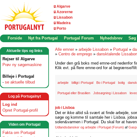
Algarve
Azorerne
Lissabon
Madeira
Porto
Forside
Nyt fra Portugal
Portugal Forum
Nyhedsbrev
Søg
Alle emner
»
arbejde Lissabon
»
Portugal
»
da
Aktuelle tips og links
»
Centro de emprego
»
dansktalende Lissabo
Rejser til Algarve
Under den grå boks med emne-ord nedenfor find
Prøv ny søgemaskine
Klik evt. på flere emne-ord for at begrænse/filt
Billeje i Portugal
-
se aktuelle tilbud
arbejde
billigt i Portugal
Bo i Portugal
bolig
danske
Portugal eller Brasilien
Jobsøgning i Lissabon
leve
Log på Portugalnyt
Log ind
job i Lisboa
Opret Portugal-profil
Det er ikke altid så svært at finde arbejde, so
søge og komme til samtale her i Lisboa. jobsam
solen&varmen i Portugal. Du skal for at haven 
Viden om Portugal
Udlandsdansker og arbejde i Portugal
(Forum)
af
Gasp
Fakta om Portugal