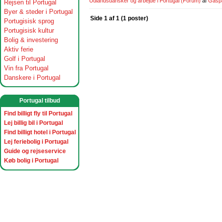
Udlandsdansker og arbejde i Portugal
(Forum)
af
Gasp
Rejsen til Portugal
Byer & steder i Portugal
Side 1 af 1 (1 poster)
Portugisisk sprog
Portugisisk kultur
Bolig & investering
Aktiv ferie
Golf i Portugal
Vin fra Portugal
Danskere i Portugal
Portugal tilbud
Find billigt fly til Portugal
Lej billig bil i Portugal
Find billigt hotel i Portugal
Lej feriebolig i Portugal
Guide og rejseservice
Køb bolig i Portugal