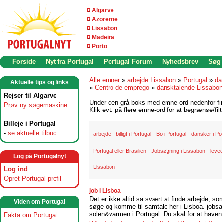
Algarve
Azorerne
Lissabon
Madeira
Porto
Forside
Nyt fra Portugal
Portugal Forum
Nyhedsbrev
Søg
Alle emner
»
arbejde Lissabon
»
Portugal
»
da
Aktuelle tips og links
»
Centro de emprego
»
dansktalende Lissabo
Rejser til Algarve
Under den grå boks med emne-ord nedenfor find
Prøv ny søgemaskine
Klik evt. på flere emne-ord for at begrænse/filt
Billeje i Portugal
-
se aktuelle tilbud
arbejde
billigt i Portugal
Bo i Portugal
dansker i Po
Portugal eller Brasilien
Jobsøgning i Lissabon
leve
Log på Portugalnyt
Lissabon
Log ind
Opret Portugal-profil
job i Lisboa
Det er ikke altid så svært at finde arbejde, so
Viden om Portugal
søge og komme til samtale her i Lisboa. jobsam
solen&varmen i Portugal. Du skal for at haven 
Fakta om Portugal