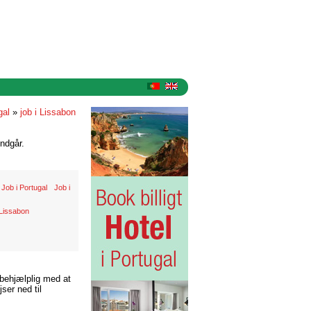
gal
»
job i Lissabon
ndgår.
Job i Portugal
Job i
Lissabon
 behjælplig med at
ser ned til