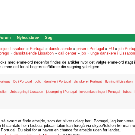
 Forum
Nyhedsbrev
Søg
bejde Lissabon
»
Portugal
»
dansktalende
»
priser i Portugal
»
EU
»
job Portu
prego
»
dansktalende Lissabon
»
call center
»
job
»
unge danskere i Lissabon
oks med emne-ord nedenfor findes de artikler hvor det valgte emne-ord (tag) i
re emne-ord for at begrænse/filtrere din søgning yderligere.
 Portugal
Bo i Portugal
bolig
dansker i Portugal
danskere i Portugal
flytning til Lissabon
silien
Jobsøgning i Lissabon
jobsøgning i Portugal
leveomkostninger i Portugal
lisboa
d så svært at finde arbejde, som det bliver udlagt her i Portugal, jeg kan være
il samtale her i Lisboa. jobsamtalen kan foregå via skype/telefon før man rej
Portugal. Du skal for at haven en chance for arbejde uden for landet...