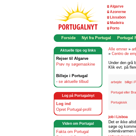
Algarve
Azorerne
Lissabon
Madeira
Porto
Forside
Nyt fra Portugal
Portugal
Alle emner
»
ar
Aktuelle tips og links
»
Centro de em
Rejser til Algarve
Under den grå b
Prøv ny søgemaskine
Klik evt. på fle
Billeje i Portugal
-
se aktuelle tilbud
arbejde
billigt i
Portugal eller Bra
Log på Portugalnyt
Portugisisk
Log ind
Opret Portugal-profil
job i Lisboa
Det er ikke alti
Viden om Portugal
søge og komme t
solen&varmen i 
Fakta om Portugal