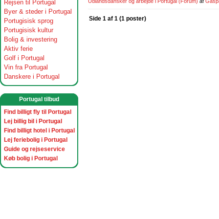
Udlandsdansker og arbejde i Portugal
(Forum)
af
Gasp
Rejsen til Portugal
Byer & steder i Portugal
Side 1 af 1 (1 poster)
Portugisisk sprog
Portugisisk kultur
Bolig & investering
Aktiv ferie
Golf i Portugal
Vin fra Portugal
Danskere i Portugal
Portugal tilbud
Find billigt fly til Portugal
Lej billig bil i Portugal
Find billigt hotel i Portugal
Lej feriebolig i Portugal
Guide og rejseservice
Køb bolig i Portugal