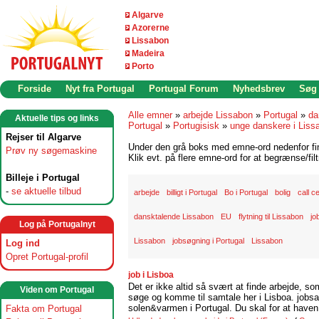
Algarve
Azorerne
Lissabon
Madeira
Porto
Forside
Nyt fra Portugal
Portugal Forum
Nyhedsbrev
Søg
Alle emner
»
arbejde Lissabon
»
Portugal
»
da
Aktuelle tips og links
Portugal
»
Portugisisk
»
unge danskere i Liss
Rejser til Algarve
Under den grå boks med emne-ord nedenfor find
Prøv ny søgemaskine
Klik evt. på flere emne-ord for at begrænse/filt
Billeje i Portugal
-
se aktuelle tilbud
arbejde
billigt i Portugal
Bo i Portugal
bolig
call c
dansktalende Lissabon
EU
flytning til Lissabon
jo
Log på Portugalnyt
Lissabon
jobsøgning i Portugal
Lissabon
Log ind
Opret Portugal-profil
job i Lisboa
Det er ikke altid så svært at finde arbejde, so
Viden om Portugal
søge og komme til samtale her i Lisboa. jobsam
solen&varmen i Portugal. Du skal for at haven 
Fakta om Portugal