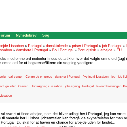
 Forum
Nyhedsbrev
Søg
bejde Lissabon
»
Portugal
»
dansktalende
»
priser i Portugal
»
job Portugal
»
issabon
»
danskere i Portugal
»
Bo i Portugal
»
Portugisisk
»
arbejde
»
EU
oks med emne-ord nedenfor findes de artikler hvor det valgte emne-ord (tag) i
re emne-ord for at begrænse/filtrere din søgning yderligere.
bolig
call center
Centro de emprego
dansker i Portugal
flytning til Lissabon
job
job i 
ortugal eller Brasilien
Jobsøgning i Lissabon
jobsøgning i Portugal
leveomkostninger i Po
 Lissabon
d så svært at finde arbejde, som det bliver udlagt her i Portugal, jeg kan være
il samtale her i Lisboa. jobsamtalen kan foregå via skype/telefon før man rej
Portugal. Du skal for at haven en chance for arbejde uden for landet...