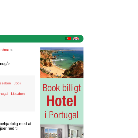
lisboa
»
ndgår.
Lissabon
Job i
rtugal
Lissabon
 behjælplig med at
ser ned til