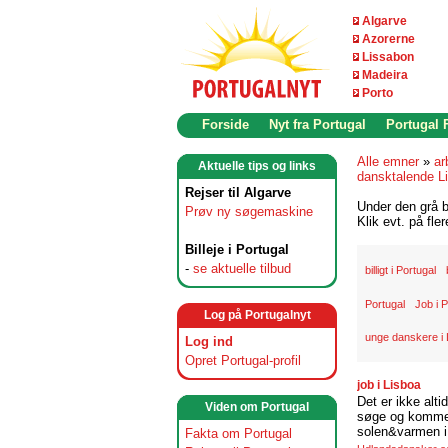
Algarve
Azorerne
Lissabon
Madeira
Porto
Forside
Nyt fra Portugal
Portugal
Alle emner
»
ar
Aktuelle tips og links
dansktalende L
Rejser til Algarve
Under den grå b
Prøv ny søgemaskine
Klik evt. på fle
Billeje i Portugal
-
se aktuelle tilbud
billigt i Portugal
Portugal
Job i P
Log på Portugalnyt
unge danskere i
Log ind
Opret Portugal-profil
job i Lisboa
Det er ikke alti
Viden om Portugal
søge og komme t
solen&varmen i 
Fakta om Portugal