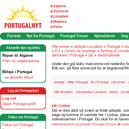
Algarve
Azorerne
Lissabon
Madeira
Porto
Forside
Nyt fra Portugal
Portugal Forum
Nyhedsbrev
Søg
Alle emner
»
arbejde Lissabon
»
Portugal
»
le
Aktuelle tips og links
»
EU
»
Centro de emprego
»
flytning til Lissa
danskere i Portugal
»
job
»
dansktalende
Rejser til Algarve
Prøv ny søgemaskine
Under den grå boks med emne-ord nedenfor find
Klik evt. på flere emne-ord for at begrænse/filt
Billeje i Portugal
-
se aktuelle tilbud
arbejde
billigt i Portugal
Bo i Portugal
call center
Log på Portugalnyt
eller Brasilien
Jobsøgning i Lissabon
lisboa
Lissa
Log ind
Opret Portugal-profil
job i Lisboa
Det er ikke altid så svært at finde arbejde, so
søge og komme til samtale her i Lisboa. jobsam
Viden om Portugal
solen&varmen i Portugal. Du skal for at haven 
Udlandsdansker og arbejde i Portugal
(Forum)
af
Gasp
Fakta om Portugal