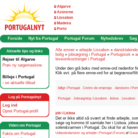
Algarve
Azorerne
Lissabon
Madeira
Porto
Forside
Nyt fra Portugal
Portugal Forum
Nyhedsbrev
Søg
Alle emner
»
arbejde Lissabon
»
dansktalende
Aktuelle tips og links
bolig
»
jobsøgning i Portugal
»
Portugisisk
»
a
leveomkostninger i Portugal
Rejser til Algarve
Prøv ny søgemaskine
Under den grå boks med emne-ord nedenfor find
Klik evt. på flere emne-ord for at begrænse/filt
Billeje i Portugal
-
se aktuelle tilbud
billigt i Portugal
Centro de emprego
danskere i Port
Log på Portugalnyt
Portugal
Jobsøgning i Lissabon
lisboa
Lissabon
Log ind
Opret Portugal-profil
job i Lisboa
Det er ikke altid så svært at finde arbejde, so
søge og komme til samtale her i Lisboa. jobsam
Viden om Portugal
solen&varmen i Portugal. Du skal for at haven 
Udlandsdansker og arbejde i Portugal
(Forum)
af
Gasp
Fakta om Portugal