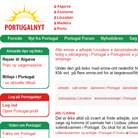
Algarve
Azorerne
Lissabon
Madeira
Porto
Forside
Nyt fra Portugal
Portugal Forum
Nyhedsbrev
Søg
Alle emner
»
arbejde Lissabon
»
dansktalende
Aktuelle tips og links
bolig
»
jobsøgning i Portugal
»
Portugisisk
»
j
emprego
Rejser til Algarve
Prøv ny søgemaskine
Under den grå boks med emne-ord nedenfor find
Klik evt. på flere emne-ord for at begrænse/filt
Billeje i Portugal
-
se aktuelle tilbud
arbejde
call center
danskere i Portugal
dansktale
Log på Portugalnyt
Jobsøgning i Lissabon
leveomkostninger i Portugal
Log ind
Opret Portugal-profil
job i Lisboa
Det er ikke altid så svært at finde arbejde, so
søge og komme til samtale her i Lisboa. jobsam
Viden om Portugal
solen&varmen i Portugal. Du skal for at haven 
Udlandsdansker og arbejde i Portugal
(Forum)
af
Gasp
Fakta om Portugal