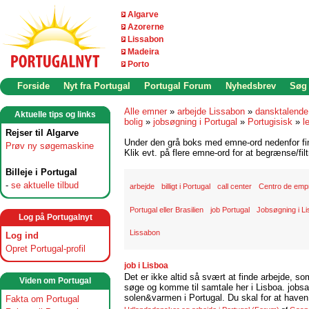
Algarve
Azorerne
Lissabon
Madeira
Porto
Forside
Nyt fra Portugal
Portugal Forum
Nyhedsbrev
Søg
Alle emner
»
arbejde Lissabon
»
dansktalende
Aktuelle tips og links
bolig
»
jobsøgning i Portugal
»
Portugisisk
»
l
Rejser til Algarve
Under den grå boks med emne-ord nedenfor find
Prøv ny søgemaskine
Klik evt. på flere emne-ord for at begrænse/filt
Billeje i Portugal
-
se aktuelle tilbud
arbejde
billigt i Portugal
call center
Centro de emp
Portugal eller Brasilien
job Portugal
Jobsøgning i L
Log på Portugalnyt
Lissabon
Log ind
Opret Portugal-profil
job i Lisboa
Det er ikke altid så svært at finde arbejde, so
Viden om Portugal
søge og komme til samtale her i Lisboa. jobsam
solen&varmen i Portugal. Du skal for at haven 
Fakta om Portugal