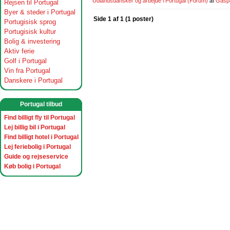
Udlandsdansker og arbejde i Portugal
(Forum)
af
Gasp
Rejsen til Portugal
Byer & steder i Portugal
Side 1 af 1 (1 poster)
Portugisisk sprog
Portugisisk kultur
Bolig & investering
Aktiv ferie
Golf i Portugal
Vin fra Portugal
Danskere i Portugal
Portugal tilbud
Find billigt fly til Portugal
Lej billig bil i Portugal
Find billigt hotel i Portugal
Lej feriebolig i Portugal
Guide og rejseservice
Køb bolig i Portugal