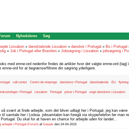
 Forum
Nyhedsbrev
Søg
bejde Lissabon
»
dansktalende Lissabon
»
dansker i Portugal
»
Bo i Portugal
olig
»
Job i Portugal eller Brasilien
»
Jobsøgning i Lissabon
»
jobsøgning i Po
oks med emne-ord nedenfor findes de artikler hvor det valgte emne-ord (tag) i
re emne-ord for at begrænse/filtrere din søgning yderligere.
 Portugal
call center
Centro de emprego
danskere i Portugal
dansktalende
EU
flytning
omkostninger i Portugal
Lissabon
Portugal
priser i Portugal
unge danskere i Lissabon
d så svært at finde arbejde, som det bliver udlagt her i Portugal, jeg kan være
il samtale her i Lisboa. jobsamtalen kan foregå via skype/telefon før man rej
Portugal. Du skal for at haven en chance for arbejde uden for landet...
arbejde i Portugal
(Forum)
af
Gaspar
den 24-04-2015