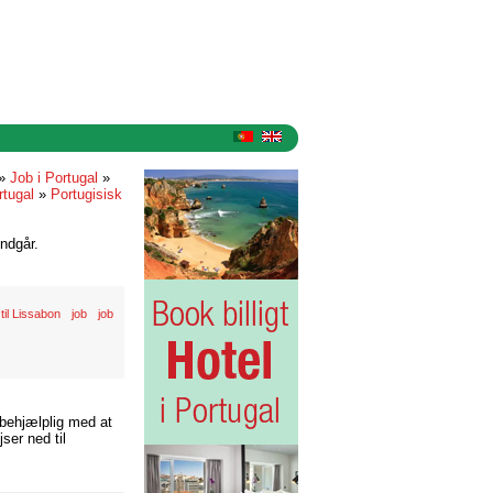
»
Job i Portugal
»
rtugal
»
Portugisisk
ndgår.
 til Lissabon
job
job
 behjælplig med at
ser ned til