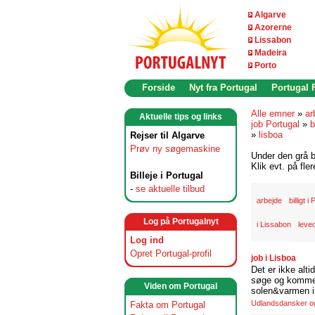
Algarve
Azorerne
Lissabon
Madeira
Porto
Forside
Nyt fra Portugal
Portugal
Alle emner
»
ar
Aktuelle tips og links
job Portugal
»
b
»
lisboa
Rejser til Algarve
Prøv ny søgemaskine
Under den grå b
Klik evt. på fle
Billeje i Portugal
-
se aktuelle tilbud
arbejde
billigt i
Log på Portugalnyt
i Lissabon
leve
Log ind
Opret Portugal-profil
job i Lisboa
Det er ikke alti
søge og komme t
Viden om Portugal
solen&varmen i 
Udlandsdansker og 
Fakta om Portugal