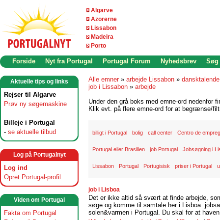
Algarve
Azorerne
Lissabon
Madeira
Porto
Forside
Nyt fra Portugal
Portugal Forum
Nyhedsbrev
Søg
Alle emner
»
arbejde Lissabon
»
dansktalende
Aktuelle tips og links
job i Lissabon
»
arbejde
Rejser til Algarve
Under den grå boks med emne-ord nedenfor find
Prøv ny søgemaskine
Klik evt. på flere emne-ord for at begrænse/filt
Billeje i Portugal
-
se aktuelle tilbud
billigt i Portugal
bolig
call center
Centro de empre
Portugal eller Brasilien
job Portugal
Jobsøgning i L
Log på Portugalnyt
Lissabon
Portugal
Portugisisk
priser i Portugal
u
Log ind
Opret Portugal-profil
job i Lisboa
Det er ikke altid så svært at finde arbejde, so
Viden om Portugal
søge og komme til samtale her i Lisboa. jobsam
solen&varmen i Portugal. Du skal for at haven 
Fakta om Portugal