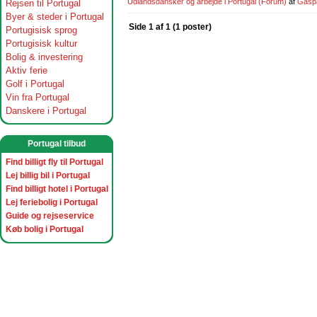
Udlandsdansker og arbejde i Portugal
(Forum)
af
Gasp
Rejsen til Portugal
Byer & steder i Portugal
Side 1 af 1 (1 poster)
Portugisisk sprog
Portugisisk kultur
Bolig & investering
Aktiv ferie
Golf i Portugal
Vin fra Portugal
Danskere i Portugal
Portugal tilbud
Find billigt fly til Portugal
Lej billig bil i Portugal
Find billigt hotel i Portugal
Lej feriebolig i Portugal
Guide og rejseservice
Køb bolig i Portugal