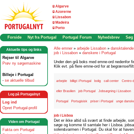
Algarve
Azorerne
Lissabon
Madeira
Porto
Forside
Nyt fra Portugal
Portugal Forum
Nyhedsbrev
Søg
Alle emner
»
arbejde Lissabon
»
dansktalende
Aktuelle tips og links
job i Lissabon
»
danskere i Portugal
Rejser til Algarve
Under den grå boks med emne-ord nedenfor find
Prøv ny søgemaskine
Klik evt. på flere emne-ord for at begrænse/filt
Billeje i Portugal
-
se aktuelle tilbud
arbejde
billigt i Portugal
bolig
call center
Centro 
eller Brasilien
job Portugal
Jobsøgning i Lissabon
Log på Portugalnyt
Portugal
Portugisisk
priser i Portugal
unge danske
Log ind
Opret Portugal-profil
job i Lisboa
Det er ikke altid så svært at finde arbejde, so
Viden om Portugal
søge og komme til samtale her i Lisboa. jobsam
solen&varmen i Portugal. Du skal for at haven 
Fakta om Portugal