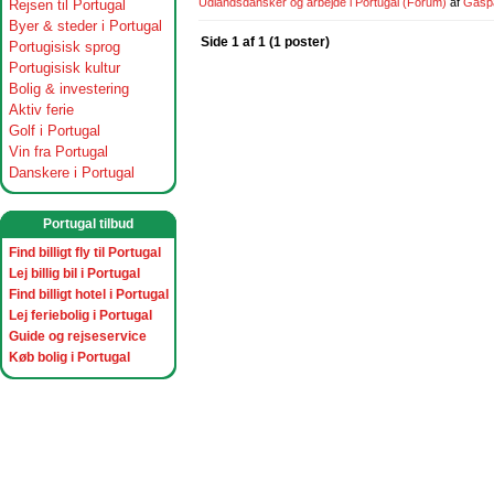
Udlandsdansker og arbejde i Portugal
(Forum)
af
Gasp
Rejsen til Portugal
Byer & steder i Portugal
Side 1 af 1 (1 poster)
Portugisisk sprog
Portugisisk kultur
Bolig & investering
Aktiv ferie
Golf i Portugal
Vin fra Portugal
Danskere i Portugal
Portugal tilbud
Find billigt fly til Portugal
Lej billig bil i Portugal
Find billigt hotel i Portugal
Lej feriebolig i Portugal
Guide og rejseservice
Køb bolig i Portugal