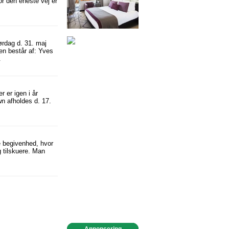
or den eneste vej er
ørdag d. 31. maj
en består af: Yves
.
 er igen i år
n afholdes d. 17.
ge begivenhed, hvor
og tilskuere. Man