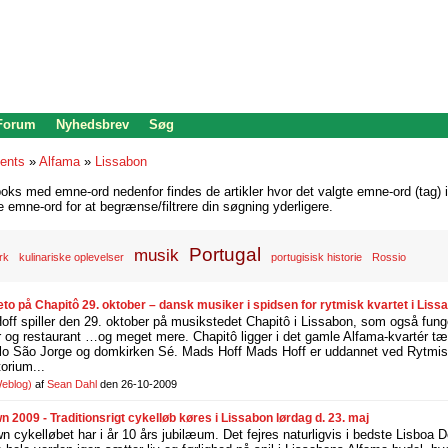
 Forum
Nyhedsbrev
Søg
ents
»
Alfama
»
Lissabon
oks med emne-ord nedenfor findes de artikler hvor det valgte emne-ord (tag) i
re emne-ord for at begrænse/filtrere din søgning yderligere.
Portugal
musik
rk
kulinariske oplevelser
portugisisk historie
Rossio
to på Chapitô 29. oktober – dansk musiker i spidsen for rytmisk kvartet i Liss
f spiller den 29. oktober på musikstedet Chapitô i Lissabon, som også fung
 og restaurant …og meget mere. Chapitô ligger i det gamle Alfama-kvartér tæ
o São Jorge og domkirken Sé. Mads Hoff Mads Hoff er uddannet ved Rytmi
orium...
eblog)
af
Sean Dahl
den 26-10-2009
2009 - Traditionsrigt cykelløb køres i Lissabon lørdag d. 23. maj
 cykelløbet har i år 10 års jubilæum. Det fejres naturligvis i bedste Lisbo