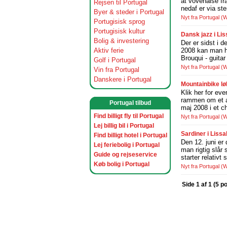
at vovehalse fr
Rejsen til Portugal
nedaf er via ste
Byer & steder i Portugal
Nyt fra Portugal
(W
Portugisisk sprog
Portugisisk kultur
Dansk jazz i Lis
Bolig & investering
Der er sidst i 
Aktiv ferie
2008 kan man hø
Brouqui - guita
Golf i Portugal
Nyt fra Portugal
(W
Vin fra Portugal
Danskere i Portugal
Mountainbike l
Klik her for ev
rammen om et af
Portugal tilbud
maj 2008 i et c
Find billigt fly til Portugal
Nyt fra Portugal
(W
Lej billig bil i Portugal
Sardiner i Liss
Find billigt hotel i Portugal
Den 12. juni er
Lej feriebolig i Portugal
man rigtig slår 
Guide og rejseservice
starter relativt 
Køb bolig i Portugal
Nyt fra Portugal
(W
Side 1 af 1 (5 p