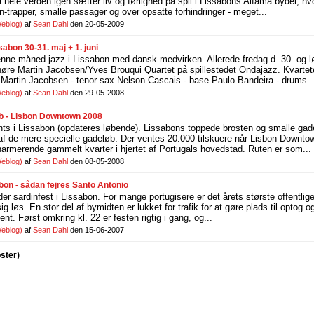
a hele verden igen sætter liv og førlighed på spil i Lissabons Alfama bydel, hv
n-trapper, smalle passager og over opsatte forhindringer - meget...
eblog)
af
Sean Dahl
den 20-05-2009
sabon 30-31. maj + 1. juni
denne måned jazz i Lissabon med dansk medvirken. Allerede fredag d. 30. og l
re Martin Jacobsen/Yves Brouqui Quartet på spillestedet Ondajazz. Kvartet
r Martin Jacobsen - tenor sax Nelson Cascais - base Paulo Bandeira - drums..
eblog)
af
Sean Dahl
den 29-05-2008
øb - Lisbon Downtown 2008
ents i Lissabon (opdateres løbende). Lissabons toppede brosten og smalle gader
 de mere specielle gadeløb. Der ventes 20.000 tilskuere når Lisbon Downtow
harmerende gammelt kvarter i hjertet af Portugals hovedstad. Ruten er som...
eblog)
af
Sean Dahl
den 08-05-2008
abon - sådan fejres Santo Antonio
 der sardinfest i Lissabon. For mange portugisere er det årets største offentli
sig løs. En stor del af bymidten er lukket for trafik for at gøre plads til optog 
sent. Først omkring kl. 22 er festen rigtig i gang, og...
eblog)
af
Sean Dahl
den 15-06-2007
oster)