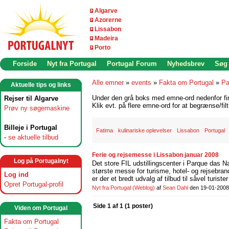
Algarve
Azorerne
Lissabon
Madeira
Porto
Forside
Nyt fra Portugal
Portugal Forum
Nyhedsbrev
Søg
Alle emner
»
events
»
Fakta om Portugal
»
Pa
Aktuelle tips og links
Under den grå boks med emne-ord nedenfor find
Rejser til Algarve
Klik evt. på flere emne-ord for at begrænse/filt
Prøv ny søgemaskine
Billeje i Portugal
Fatima
kulinariske oplevelser
Lissabon
Portugal
-
se aktuelle tilbud
Ferie og rejsemesse i Lissabon januar 2008
Log på Portugalnyt
Det store FIL udstillingscenter i Parque das
største messe for turisme, hotel- og rejsebr
Log ind
er der et bredt udvalg af tilbud til såvel turiste
Opret Portugal-profil
Nyt fra Portugal
(Weblog)
af
Sean Dahl
den 19-01-2008
Side 1 af 1 (1 poster)
Viden om Portugal
Fakta om Portugal