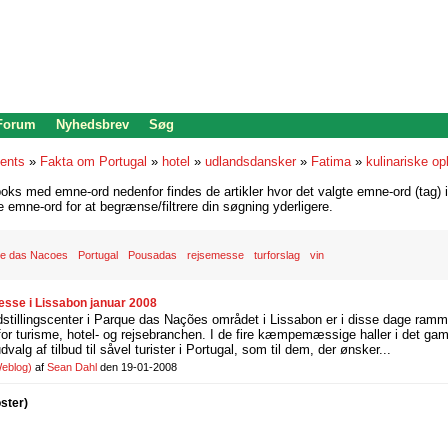
 Forum
Nyhedsbrev
Søg
ents
»
Fakta om Portugal
»
hotel
»
udlandsdansker
»
Fatima
»
kulinariske op
oks med emne-ord nedenfor findes de artikler hvor det valgte emne-ord (tag) i
re emne-ord for at begrænse/filtrere din søgning yderligere.
e das Nacoes
Portugal
Pousadas
rejsemesse
turforslag
vin
esse i Lissabon januar 2008
dstillingscenter i Parque das Nações området i Lissabon er i disse dage ram
or turisme, hotel- og rejsebranchen. I de fire kæmpemæssige haller i det g
udvalg af tilbud til såvel turister i Portugal, som til dem, der ønsker...
eblog)
af
Sean Dahl
den 19-01-2008
oster)