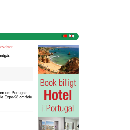
levelser
ndgår.
men om Portugals
amle Expo-98 område