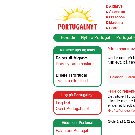
Algarve
Azorerne
Lissabon
Madeira
Porto
Forside
Nyt fra Portugal
Portugal
Alle emner
»
ev
Aktuelle tips og links
Under den grå b
Rejser til Algarve
Klik evt. på fle
Prøv ny søgemaskine
Billeje i Portugal
Lissabon
Parqu
-
se aktuelle tilbud
Ferie og rejsem
Log på Portugalnyt
Det store FIL u
største messe f
Log ind
er der et bredt 
Opret Portugal-profil
Nyt fra Portugal
(W
Side 1 af 1 (1 p
Viden om Portugal
Fakta om Portugal