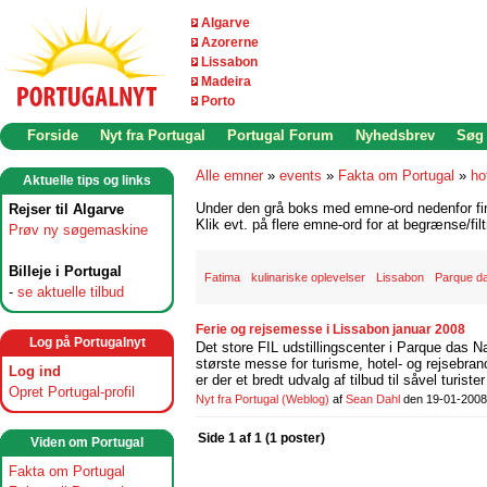
Algarve
Azorerne
Lissabon
Madeira
Porto
Forside
Nyt fra Portugal
Portugal Forum
Nyhedsbrev
Søg
Alle emner
»
events
»
Fakta om Portugal
»
ho
Aktuelle tips og links
Under den grå boks med emne-ord nedenfor find
Rejser til Algarve
Klik evt. på flere emne-ord for at begrænse/filt
Prøv ny søgemaskine
Billeje i Portugal
Fatima
kulinariske oplevelser
Lissabon
Parque d
-
se aktuelle tilbud
Ferie og rejsemesse i Lissabon januar 2008
Log på Portugalnyt
Det store FIL udstillingscenter i Parque das
største messe for turisme, hotel- og rejsebr
Log ind
er der et bredt udvalg af tilbud til såvel turiste
Opret Portugal-profil
Nyt fra Portugal
(Weblog)
af
Sean Dahl
den 19-01-2008
Side 1 af 1 (1 poster)
Viden om Portugal
Fakta om Portugal