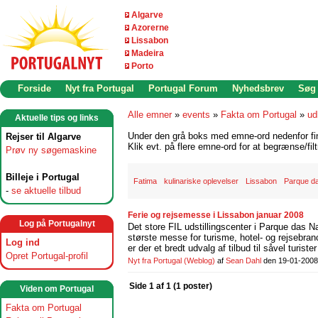
Algarve
Azorerne
Lissabon
Madeira
Porto
Forside
Nyt fra Portugal
Portugal Forum
Nyhedsbrev
Søg
Alle emner
»
events
»
Fakta om Portugal
»
ud
Aktuelle tips og links
Under den grå boks med emne-ord nedenfor find
Rejser til Algarve
Klik evt. på flere emne-ord for at begrænse/filt
Prøv ny søgemaskine
Billeje i Portugal
Fatima
kulinariske oplevelser
Lissabon
Parque d
-
se aktuelle tilbud
Ferie og rejsemesse i Lissabon januar 2008
Log på Portugalnyt
Det store FIL udstillingscenter i Parque das
største messe for turisme, hotel- og rejsebr
Log ind
er der et bredt udvalg af tilbud til såvel turiste
Opret Portugal-profil
Nyt fra Portugal
(Weblog)
af
Sean Dahl
den 19-01-2008
Side 1 af 1 (1 poster)
Viden om Portugal
Fakta om Portugal